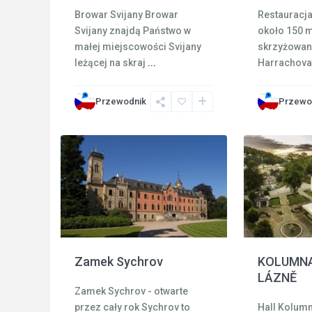
Browar Svijany Browar
Restauracja
Svijany znajdą Państwo w
około 150 
małej miejscowości Svijany
skrzyżowan
leżącej na skraj
...
Harrachova
Przewodnik
Przewo
Janské
11
Turnov
4
Lázně
KOLUMNA
Zamek Sychrov
LÁZNĚ
Zamek Sychrov - otwarte
Hall Kolum
przez cały rok Sychrov to