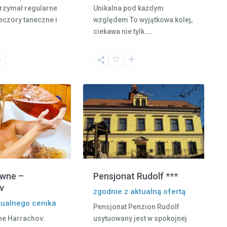
 trzymał regularne
Unikalna pod każdym
eczory taneczne i
względem To wyjątkowa kolej,
ciekawa nie tylk
...
13
Liberec
iwne –
Pensjonat Rudolf ***
v
zgodnie z aktualną ofertą
tualnego cenika
Pensjonat Penzion Rudolf
ne Harrachov:
usytuowany jest w spokojnej