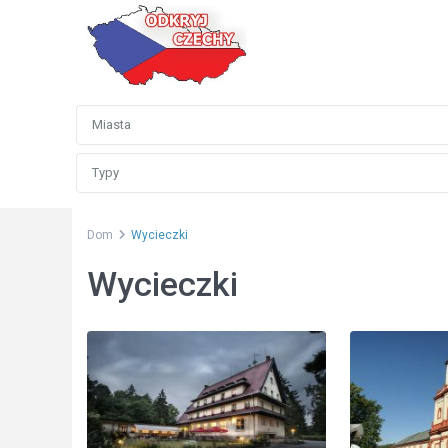
zaawansowane
wyszukiwanie
Miasta
Typy
Dom
Wycieczki
Czeski
Wycieczki
Raj
,
18
Jičín
4
Vrchlabí