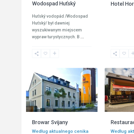
Wodospad Huťský
Hotel Hor
Huťský vodopád /Wodospad
Huťský/ był dawniej
wyszukiwanym miejscem
wypraw turystycznych. B
...
Czeski
Raj
,
Svijany
,
23
Turnov
9
Harrachov
Browar Svijany
Restaura
Według aktualnego cenika
Według ak