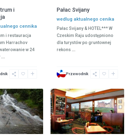
trum i
Pałac Svijany
ja
wedlug aktualnego cenika
tualnego cennika
Pałac Svijany & HOTEL*** W
um i restauracja
Czeskim Raju udostępniono
rum Harrachov
dla turystów po gruntownej
waterowanie w 24
rekons
...
y
...
dnik
Przewodnik
e
10
Vrchlabí