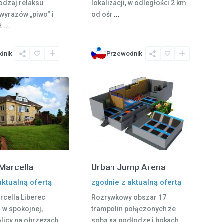
odzaj relaksu
lokalizacji, w odległości 2 km
wyrazów „piwo“ i
od ośr
...
ż
...
dnik
Przewodnik
13
Liberec
Marcella
Urban Jump Arena
aktualną ofertą
zgodnie z aktualną ofertą
cella Liberec
Rozrywkowy obszar 17
ę w spokojnej,
trampolin połączonych ze
olicy na obrzeżach
sobą na podłodze i bokach.