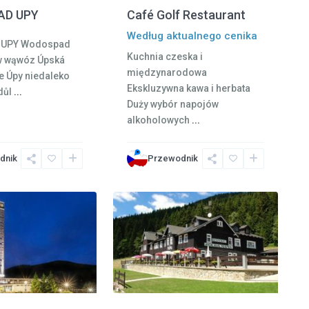
Café Golf Restaurant
D UPY
Według aktualnego cenika
UPY Wodospad
Kuchnia czeska i
w wąwóz Úpská
międzynarodowa
le Úpy niedaleko
Ekskluzywna kawa i herbata
 důl
...
Duży wybór napojów
alkoholowych
...
Pec
dnik
Przewodnik
pod
2
Sněžkou