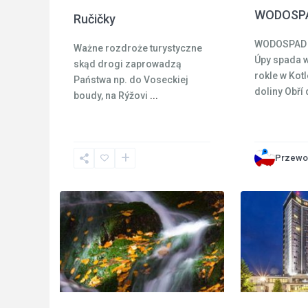
WODOSPA
Ručičky
WODOSPAD 
Ważne rozdroże turystyczne
Úpy spada 
skąd drogi zaprowadzą
rokle w Kot
Państwa np. do Voseckiej
doliny Obří
boudy, na Rýžovi
...
Czeski
Raj
,
Rokytnice
Pec
Przewo
nad
pod
2
Jizerou
2
Sněžkou