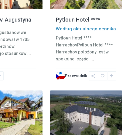
Pytloun Hotel ****
w. Augustyna
Według aktualnego cennika
ugustianów we
Pytloun Hotel ****
undował w 1705
HarrachovPytloun Hotel ****
orzinów.
Harrachov położony jest w
go stosunkow
...
spokojnej części
...
Czeski
Raj
,
Przewodnik
Svijany
,
12
Turnov