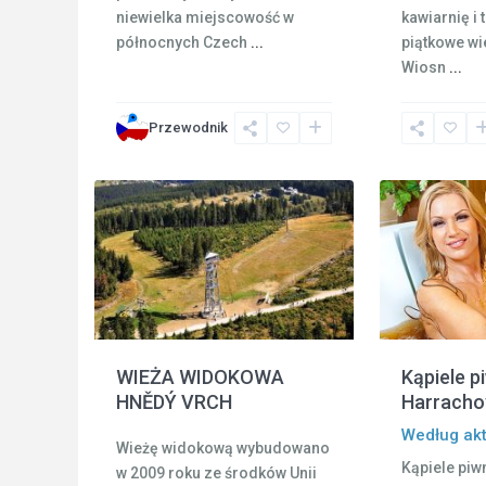
kawiarnię i
niewielka miejscowość w
piątkowe wi
północnych Czech
...
Wiosn
...
Pec
Przewodnik
pod
6
Sněžkou
6
Harrachov
Kąpiele p
WIEŻA WIDOKOWA
Harracho
HNĚDÝ VRCH
Według ak
Wieżę widokową wybudowano
Kąpiele piw
w 2009 roku ze środków Unii