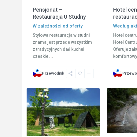
Pensjonat –
Hotel cen
Restauracja U Studny
restaurac
W zależności od oferty
Według ak
Stylowa restauracja w studni
Hotel centr
znama jest przede wszystkim
Hotel Cent
z tradycyjnych dań kuchni
Oferuje zak
czeskie
...
komfortow
Rokytnice
Przewodnik
Przewo
nad
2
Jizerou
2
Karkonosz