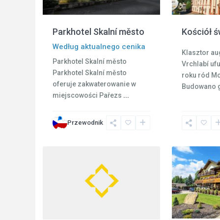
Parkhotel Skalní město
Kościół ś
Według aktualnego cenika
Klasztor a
Parkhotel Skalní město
Vrchlabí uf
Parkhotel Skalní město
roku ród M
oferuje zakwaterowanie w
Budowano 
miejscowości Pařezs
...
Przewodnik
1
Harrachov
14
Harrachov