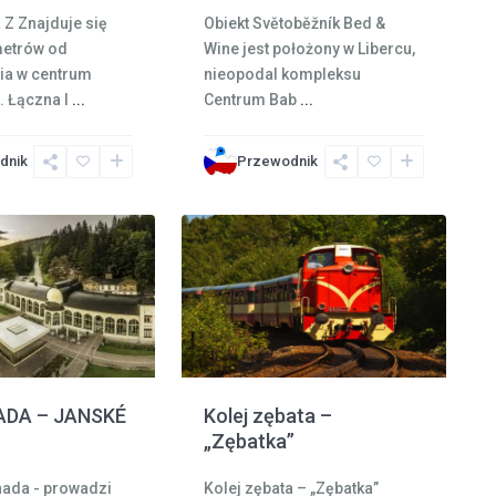
 Z Znajduje się
Obiekt Světoběžník Bed &
metrów od
Wine jest położony w Libercu,
ia w centrum
nieopodal kompleksu
. Łączna l
...
Centrum Bab
...
dnik
Przewodnik
4
Harrachov
DA – JANSKÉ
Kolej zębata –
„Zębatka”
nada - prowadzi
Kolej zębata – „Zębatka”