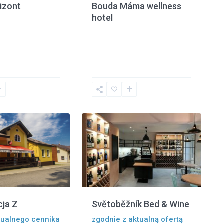
Bouda Máma wellness
izont
hotel
11
Liberec
cja Z
Světoběžník Bed & Wine
tualnego cennika
zgodnie z aktualną ofertą