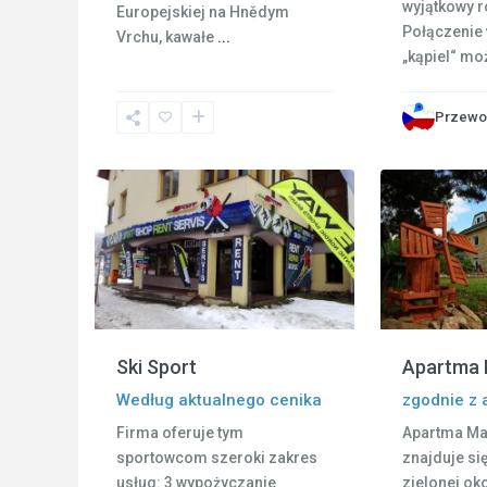
wyjątkowy r
Europejskiej na Hnědym
Połączenie 
Vrchu, kawałe
...
„kąpiel“ mo
Rokytnice
Przewo
nad
2
Jizerou
10
Liberec
Ski Sport
Apartma 
Według aktualnego cenika
zgodnie z 
Firma oferuje tym
Apartma Mar
sportowcom szeroki zakres
znajduje si
usług: 3 wypożyczanie
zielonej ok